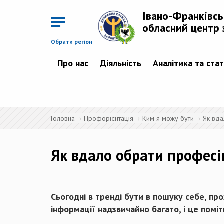
Перейти
до
Івано-Франківс
основного
матеріалу
обласний центр 
Обрати регіон
Про нас
Діяльність
Аналітика та ста
Головна
Профорієнтація
Ким я можу бути
Як вда
Як вдало обрати професію
Сьогодні в тренді бути в пошуку себе, про
інформації надзвичайно багато, і це поміт