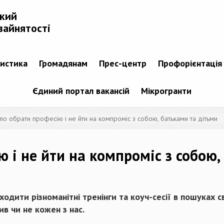
ький
зайнятості
тистика
Громадянам
Прес-центр
Профорієнтація
Єдиний портал вакансій
Мікрогранти
ло обрати професію і не йти на компроміс з собою, батьками та дітьми
 і не йти на компроміс з собою,
ходити різноманітні тренінги та коуч-сесії в пошуках 
ив чи не кожен з нас.