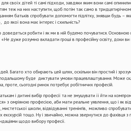
я своїх дітей ті самі підходи, завдяки яким вони самі опинилися
тям теж на них наступити, щоб потім так само в тридцятирічному
вданням батьків спробувати допомогти підлітку, знявши будь – як
 до якої вона має інтерес і схильність?
 доведеться робити і як ми в ній будемо почуватися. Основною 
«Не дуже розумно вкладати гроші в професійну освіту, доки ви 
ей. Багато хто обирають цей шлях, оскільки він простий і зрозум
й в подальшому буде диктувати умови працевлаштування. Може ск
на, проте, сьогодні ринок потребує робітничих професій.
тькам і дитині вибір професії та не змушувати її йти на компро
я» з омріяною професією, аби мати реальне уявлення, що і як в
и, мистетської школи, відвідуванні тренінгів, можливо спробува
х екскурсій тощо. Ну і звичайно, можна звернутися до фахівця з 
ндаціями щодо вибору професії.