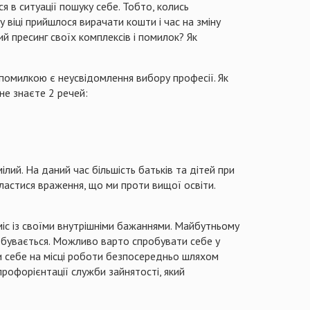
 в ситуації пошуку себе. Тобто, колись
 віці прийшлося вирачати кошти і час на зміну
ий пресинг своїх комплексів і помилок? Як
помилкою є неусвідомлення вибору професії. Як
не знаєте 2 речей:
ілий. На даний час більшість батьків та дітей при
ластися враження, що ми проти вищої освіти.
міс із своїми внутрішніми бажаннями. Майбутньому
ідбувається. Можливо варто спробувати себе у
ти себе на місці роботи безпосередньо шляхом
профорієнтації служби зайнятості, який