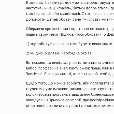
Водночас, батьки продовжують використовувати дл
наступивши на ці «граблі», батьки допомагають ді
своєї професії або кваліфікації. Отож, чи не є за
допомогти дитині обрати саме ту «справу життя»,
Обираючи професію, ми іноді точно не знаємо, що
пише в своїй книзі «Відмовляюся обирати» Б.Шер 
1) яку роботу в реальності ви будете виконувати;
2) чи дійсно для неї необхідна освіта.
Як правило до вишів вступають, не знаючи відповід
виборі професії не аналізують ринок праці, яки
Зовсім ні! Є спеціальності, де вона вкрай необхід
Щодо того, що можна зробити, аби полегшити і ба
студенту дуже важливо якомога раніше «зустрітис
волонтерській програмі, відвідуванні бізнес-школ
відвідування ярмарків професій, професіографічни
об’єктивно розгляне ситуацію і допоможе рекоме