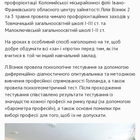
профорієнтації Коломийської міськрайонної філії Івано-
Франківського обласного центру зайнятості Лілія Візнюк 2
та 3 травня провела чимало профорієнтаційних заходів у
Товмачицькій загальноосвітній школі І-ІІІ ст. та
Малоключівській загальноосвітній школі І-ІІ ст.
На уроках в особливий спосіб наголошено на те, щоб
добре обдумати всі «за» і «проти» перед тим, як іти
вчитися в той чи інший навчальний заклад.
Л.Візнюк провела психологічне тестування за допомогою
диференційно-діагностичного опитувальника та методикою
вивчення професійної спрямованості Голланда, а також
провела психогеометричний тест. Після проходження
тестування співставлено результати тестування із
значущістю кожної професії на ринку праці (за допомогою
«барометра професій»), а також основні помилки при
виборі професії для того, щоб їх не допускати.