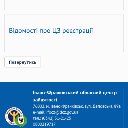
Відомості про ЦЗ реєстрації
Повернутись
Івано-Франківський обласний центр
зайнятості
76002, м. Івано-Франківськ, вул. Деповська, 89а
e-mail: ifocz@dcz.gov.ua
тел.: (0342) 51-21-25
0800219717