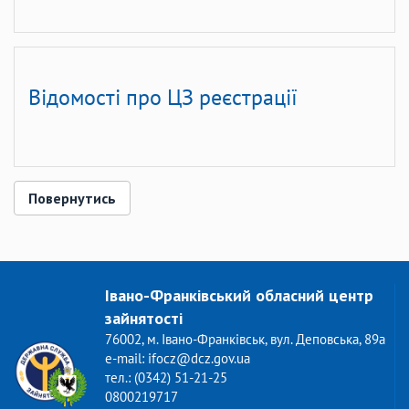
Відомості про ЦЗ реєстрації
Повернутись
Івано-Франківський обласний центр
зайнятості
76002, м. Івано-Франківськ, вул. Деповська, 89а
e-mail: ifocz@dcz.gov.ua
тел.: (0342) 51-21-25
0800219717