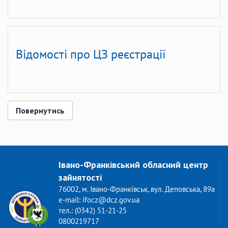
Відомості про ЦЗ реєстрації
Повернутись
Івано-Франківський обласний центр
зайнятості
76002, м. Івано-Франківськ, вул. Деповська, 89а
e-mail: ifocz@dcz.gov.ua
тел.: (0342) 51-21-25
0800219717