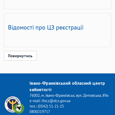
Відомості про ЦЗ реєстрації
Повернутись
Івано-Франківський обласний центр
зайнятості
76002, м. Івано-Франківськ, вул. Деповська, 89а
e-mail: ifocz@dcz.gov.ua
тел.: (0342) 51-21-25
0800219717