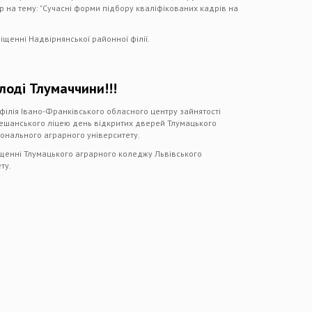
 на тему: "Сучасні форми підбору кваліфікованих кадрів на
іщенні Надвірнянської районної філії.
лоді Тлумаччини!!!
філія Івано-Франківського обласного центру зайнятості
лешанського ліцею день відкритих дверей Тлумацького
онального аграрного університету.
іщенні Тлумацького аграрного коледжу Львівського
ту.