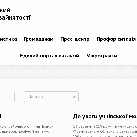
ький
зайнятості
тистика
Громадянам
Прес-центр
Профорієнтація
Єдиний портал вакансій
Мікрогранти
Дата
!
До уваги учнівської м
ькою районною філіями Івано-
13 березня 2019 року Тисменицькою
 ярмарок професій на тему:
Франківського обласного центру за
"Обираючи професію - не помились".