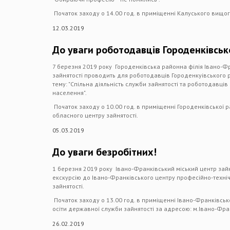
Початок заходу о 14.00 год. в приміщенні Калуського вищо
12.03.2019
До уваги роботодавців Городенківсько
7 березня 2019 року Городенківська районна філія Івано-Ф
зайнятості проводить для роботодавців Городенкуівського 
тему: "Спільна діяльність служби зайнятості та роботодавці
населення".
Початок заходу о 10.00 год. в приміщенні Городенківської р
обласного центру зайнятості.
05.03.2019
До уваги безробітних!
1 березня 2019 року Івано-Франківський міський центр зай
екскурсію до Івано-Франківського центру професійно-техні
зайнятості.
Початок заходу о 13.00 год. в приміщенні Івано-Франківськ
осіти державної служби зайнятості за адресою: м.Івано-Фран
26.02.2019