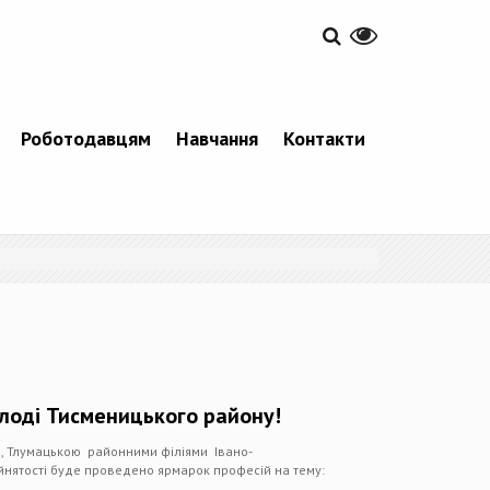
Роботодавцям
Навчання
Контакти
олоді Тисменицького району!
, Тлумацькою районними філіями Івано-
йнятості буде проведено ярмарок професій на тему: