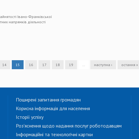
айнятості Івано-Франківської
етних напрямків діяльності
14
15
16
17
18
19
…
наступна ›
остання »
Поширені запитання громадян
Корисна інформація для населення
Історії успіху
Роз'яснення щодо надання послуг роботодавцям
Інформаційні та технологічні картки