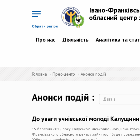
Перейти
до
Івано-Франківс
основного
матеріалу
обласний центр 
Обрати регіон
Про нас
Діяльність
Аналітика та ста
Головна
Прес-центр
Анонси подій
Анонси подій
Дата
До уваги учнівської молоді Калущини
15 березня 2019 року Калуською міськрайонною, Рожнятівс
Франківського обласного центру зайнятості буде проведено
"Обираючи професію - не помились".