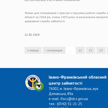
Темою для спілкування з пресою є підсумки роботи служби з
області за 2018 рік, січень 2019 року та визначення пріорит
державної служби зайнятості.
12.02.2019
« перша
‹ попередня
…
11
12
13
Івано-Франківський обласний
центр зайнятості
76002, м. Івано-Франківськ, вул.
Деповська, 89а
e-mail: ifocz@dcz.gov.ua
тел.: (0342) 51-21-25