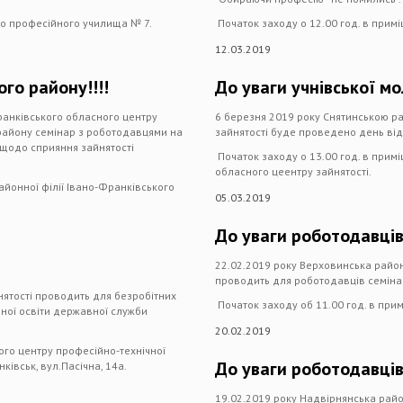
го професійного училища № 7.
Початок заходу о 12.00 год. в при
12.03.2019
го району!!!!
До уваги учнівської м
ранківського обласного центру
6 березня 2019 року Снятинською р
району семінар з роботодавцями на
зайнятості буде проведено день від
в щодо сприяння зайнятості
Початок заходу о 13.00 год. в примі
обласного цеентру зайнятості.
айонної філії Івано-Франківського
05.03.2019
До уваги роботодавців
22.02.2019 року Верховинська район
проводить для роботодавців семінар 
нятості проводить для безробітних
Початок заходу об 11.00 год. в прим
чної освіти державної служби
20.02.2019
ого центру професійно-технічної
До уваги роботодавців
ківськ, вул.Пасічна, 14а.
19.02.2019 року Надвірнянська райо