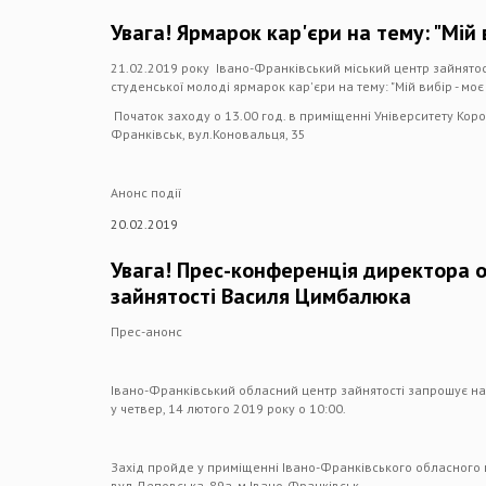
Увага! Ярмарок кар'єри на тему: "Мій 
21.02.2019 року Івано-Франківський міський центр зайнятост
студенської молоді ярмарок кар'єри на тему: "Мій вибір - моє
Початок заходу о 13.00 год. в приміщенні Університету Кор
Франківськ, вул.Коновальця, 35
Анонс події
20.02.2019
Увага! Прес-конференція директора 
зайнятості Василя Цимбалюка
Прес-анонс
Івано-Франківський обласний центр зайнятості запрошує на
у четвер, 14 лютого 2019 року о 10:00.
Захід пройде у приміщенні Івано-Франківського обласного 
вул.Деповська, 89а, м.Івано-Франківськ.