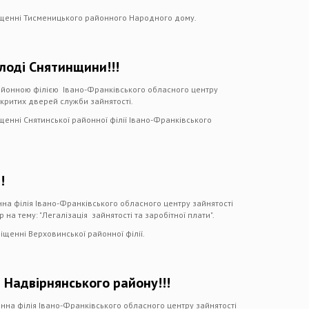
міщенні Тисменицького районного Народного дому.
олоді Снятинщини!!!
айонною філією Івано-Франківського обласного центру
критих дверей служби зайнятості.
щенні Снятинської районної філії Івано-Франківського
!
на філія Івано-Франківського обласного центру зайнятості
на тему: "Легалізація зайнятості та заробітної плати".
іщенні Верховинської районної філії.
 Надвірнянського району!!!
нна філія Івано-Франківського обласного центру зайнятості