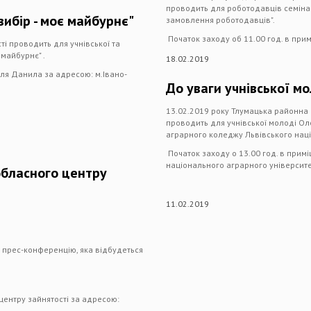
проводить для роботодавців семінар
вибір - моє майбурнє"
замовлення роботодавців".
Початок заходу об 11.00 год. в прим
і проводить для учнівської та
 майбурнє" .
18.02.2019
оля Данила за адресою: м.Івано-
До уваги учнівської мо
13.02.2019 року Тлумацька районна 
проводить для учнівської молоді О
аграрного коледжу Львівського наці
Початок заходу о 13.00 год. в прим
національного аграрного університе
обласного центру
11.02.2019
 прес-конференцію, яка відбудеться
центру зайнятості за адресою: