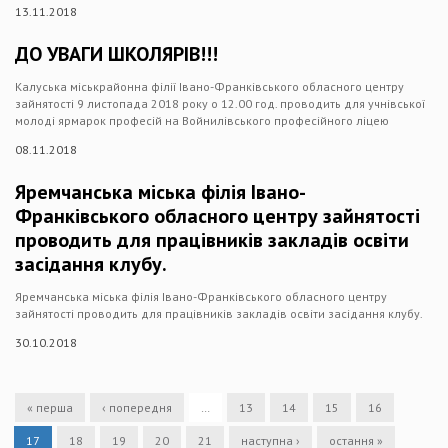
13.11.2018
ДО УВАГИ ШКОЛЯРІВ!!!
Калуська міськрайонна філії Івано-Франківського обласного центру
зайнятості 9 листопада 2018 року о 12.00 год. проводить для учнівської
молоді ярмарок професій на Войнилівського професійного ліцею
08.11.2018
Яремчанська міська філія Івано-
Франківського обласного центру зайнятості
проводить для працівників закладів освіти
засідання клубу.
Яремчанська міська філія Івано-Франківського обласного центру
зайнятості проводить для працівників закладів освіти засідання клубу.
30.10.2018
« перша
‹ попередня
…
13
14
15
16
17
18
19
20
21
наступна ›
остання »