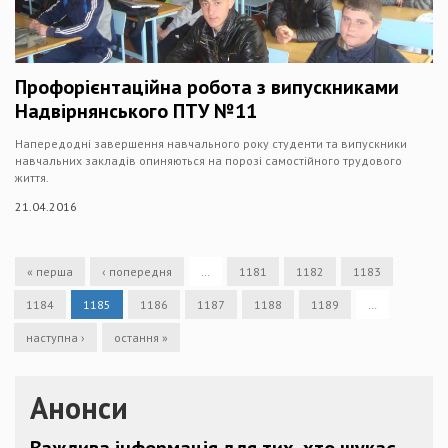
Профорієнтаційна робота з випускниками
Надвірнянського ПТУ №11
Напередодні завершення навчального року студенти та випускники
навчальних закладів опиняються на порозі самостійного трудового
життя.
21.04.2016
« перша
‹ попередня
…
1181
1182
1183
1184
1185
1186
1187
1188
1189
…
наступна ›
остання »
Анонси
Важлива інформація для тих, хто шукає