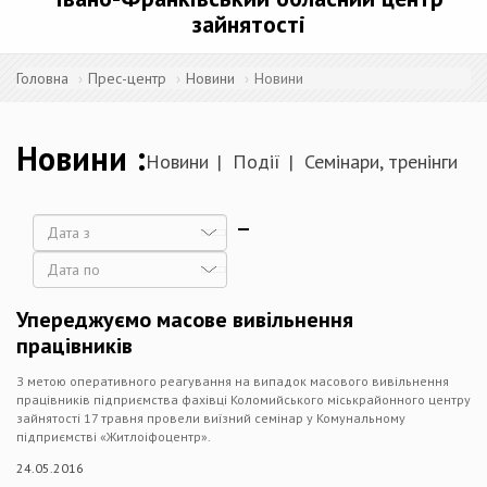
зайнятості
Головна
Прес-центр
Новини
Новини
Новини
Новини
Події
Семінари, тренінги
Дата
Дата
Упереджуємо масове вивільнення
працівників
З метою оперативного реагування на випадок масового вивільнення
працівників підприємства фахівці Коломийського міськрайонного центру
зайнятості 17 травня провели виїзний семінар у Комунальному
підприємстві «Житлоіфоцентр».
24.05.2016