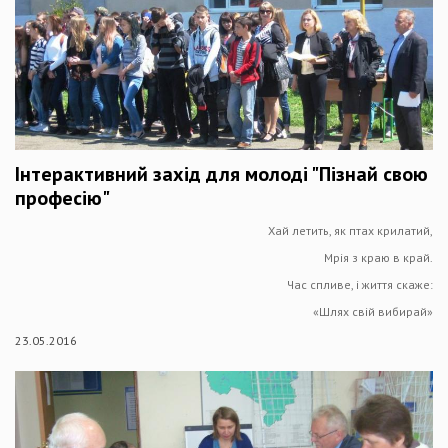
Інтерактивний захід для молоді "Пізнай свою
професію"
Хай летить, як птах крилатий,
Мрія з краю в край.
Час спливе, і життя скаже:
«Шлях свій вибирай»
23.05.2016