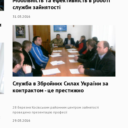
Мобільність та ефективність в роботі
служби зайнятості
31.03.2016
и
Служба в Збройних Силах України за
контрактом - це престижно
28 березня Косівським районним центром зайнятості
проведено презентацію професії
х
29.03.2016