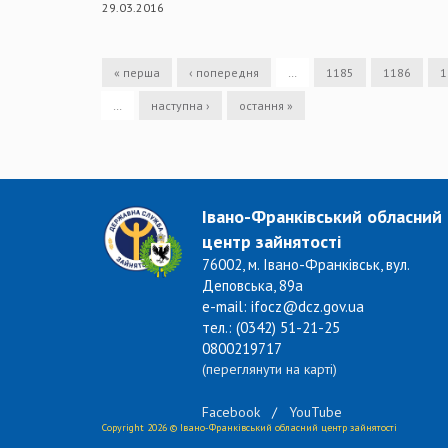
29.03.2016
« перша
‹ попередня
…
1185
1186
1
…
наступна ›
остання »
Івано-Франківський обласний
центр зайнятості
76002, м. Івано-Франківськ, вул.
Деповська, 89а
e-mail: ifocz@dcz.gov.ua
тел.: (0342) 51-21-25
0800219717
(переглянути на карті)
Facebook
/
YouTube
Copyright 2026 © Івано-Франківський обласний центр зайнятості