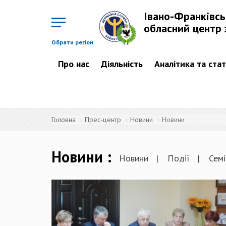
Перейти
до
Івано-Франківс
основного
матеріалу
обласний центр 
Обрати регіон
Про нас
Діяльність
Аналітика та ста
Головна
Прес-центр
Новини
Новини
Новини
Новини
Події
Семі