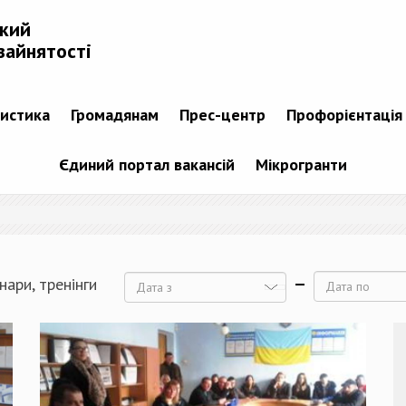
ький
зайнятості
тистика
Громадянам
Прес-центр
Профорієнтація
Єдиний портал вакансій
Мікрогранти
нари, тренінги
Дата
Дата