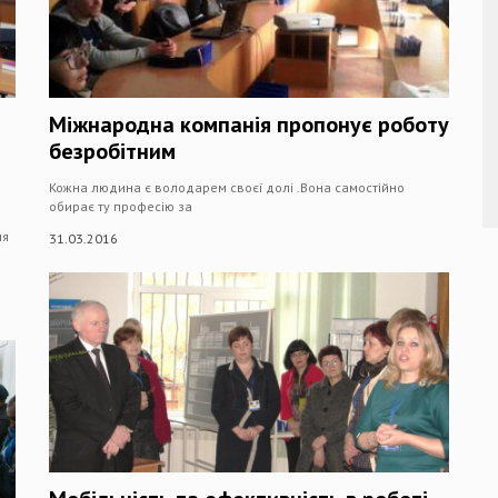
Міжнародна компанія пропонує роботу
безробітним
Кожна людина є володарем своєї долі .Вона самостійно
обирає ту професію за
ня
31.03.2016