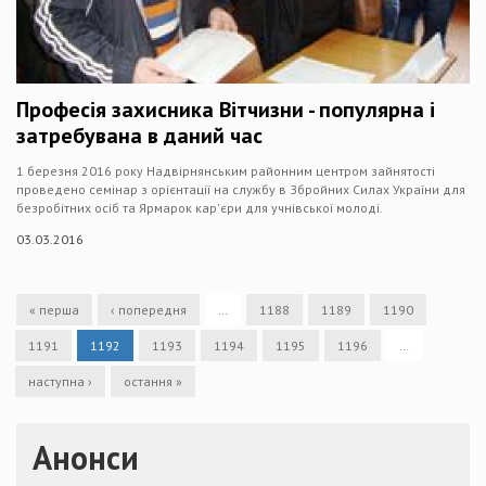
Професія захисника Вітчизни - популярна і
затребувана в даний час
1 березня 2016 року Надвірнянським районним центром зайнятості
проведено семінар з орієнтації на службу в Збройних Силах України для
безробітних осіб та Ярмарок кар'єри для учнівської молоді.
03.03.2016
« перша
‹ попередня
…
1188
1189
1190
1191
1192
1193
1194
1195
1196
…
наступна ›
остання »
Анонси