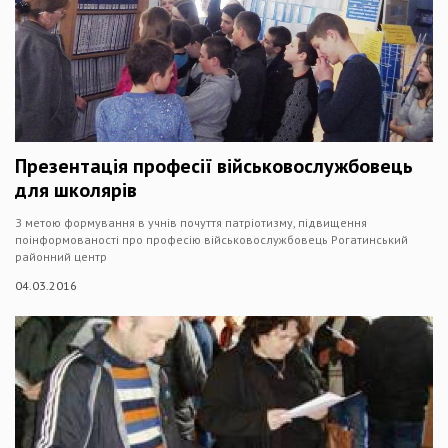
Презентація професії військовослужбовець
для школярів
З метою формування в учнів почуття патріотизму, підвищення
поінформованості про професію військовослужбовець Рогатинський
районний центр
04.03.2016