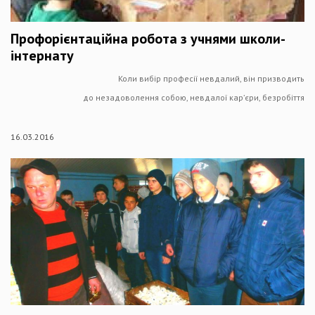
Профорієнтаційна робота з учнями школи-
інтернату
Коли вибір професії невдалий, він призводить
до незадоволення собою, невдалої кар’єри, безробіття
16.03.2016