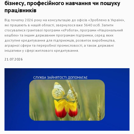
бізнесу, професійного навчання чи пошуку
працівників
Від початку 2026 року на консультацію до офісів «Зроблено в Україні»,
які працюють в нашій області, звернулося вже 3640 осіб. Запити
стосувалися грантової програми «єРобота», програми «Національний
кешбек» та іншим державним програмам підтримки, серед яких
доступне кредитування для підприємців, розвиток виробництва,
аграрної сфери та переробної промисловості, а також державні
ініціативи у сфері житлового кредитування.
21.07.2026