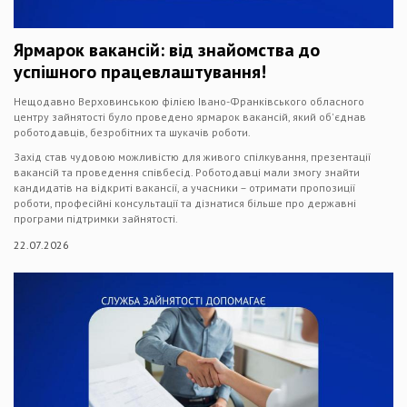
Ярмарок вакансій: від знайомства до
успішного працевлаштування!
Нещодавно Верховинською філією Івано-Франківського обласного
центру зайнятості було проведено ярмарок вакансій, який об'єднав
роботодавців, безробітних та шукачів роботи.
Захід став чудовою можливістю для живого спілкування, презентації
вакансій та проведення співбесід. Роботодавці мали змогу знайти
кандидатів на відкриті вакансії, а учасники – отримати пропозиції
роботи, професійні консультації та дізнатися більше про державні
програми підтримки зайнятості.
22.07.2026