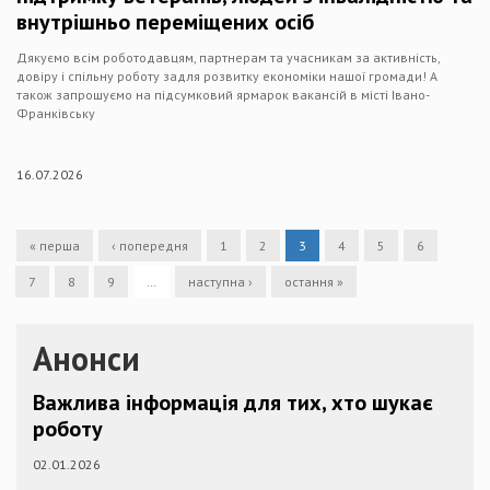
внутрішньо переміщених осіб
Дякуємо всім роботодавцям, партнерам та учасникам за активність,
довіру і спільну роботу задля розвитку економіки нашої громади! А
також запрошуємо на підсумковий ярмарок вакансій в місті Івано-
Франківську
16.07.2026
« перша
‹ попередня
1
2
3
4
5
6
7
8
9
…
наступна ›
остання »
Анонси
Важлива інформація для тих, хто шукає
роботу
02.01.2026