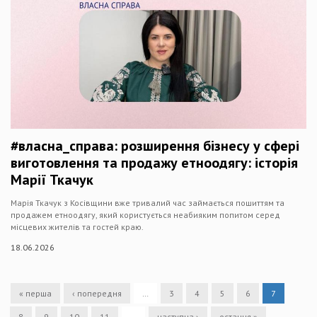
#власна_справа: розширення бізнесу у сфері
виготовлення та продажу етноодягу: історія
Марії Ткачук
Марія Ткачук з Косівщини вже тривалий час займається пошиттям та
продажем етноодягу, який користується неабияким попитом серед
місцевих жителів та гостей краю.
18.06.2026
« перша
‹ попередня
…
3
4
5
6
7
8
9
10
11
…
наступна ›
остання »