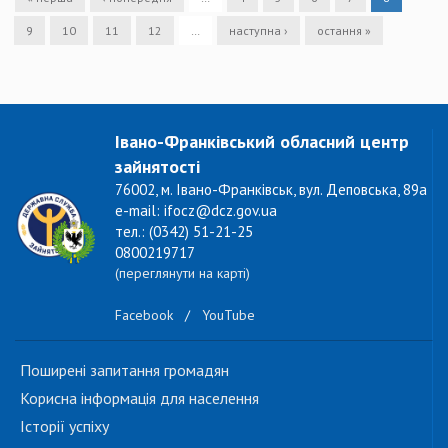
9
10
11
12
…
наступна ›
остання »
Івано-Франківський обласний центр
зайнятості
76002, м. Івано-Франківськ, вул. Деповська, 89а
e-mail: ifocz@dcz.gov.ua
тел.: (0342) 51-21-25
0800219717
(переглянути на карті)
Facebook
/
YouTube
Поширені запитання громадян
Корисна інформація для населення
Історії успіху