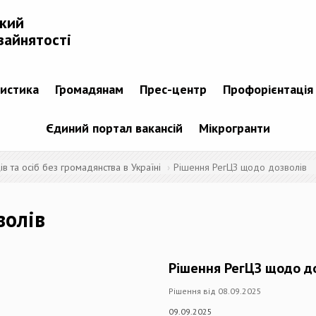
ький
зайнятості
тистика
Громадянам
Прес-центр
Профорієнтація
Єдиний портал вакансій
Мікрогранти
 та осіб без громадянства в Україні
Рішення РегЦЗ щодо дозволів
волів
Рішення РегЦЗ щодо д
Рішення від 08.09.2025
09.09.2025