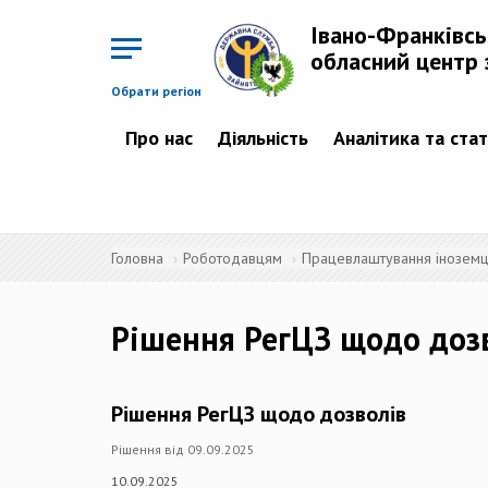
Перейти
до
Івано-Франківс
основного
матеріалу
обласний центр 
Обрати регіон
Про нас
Діяльність
Аналітика та ста
Головна
Роботодавцям
Працевлаштування іноземців
Рішення РегЦЗ щодо доз
Рішення РегЦЗ щодо дозволів
Рішення від 09.09.2025
10.09.2025