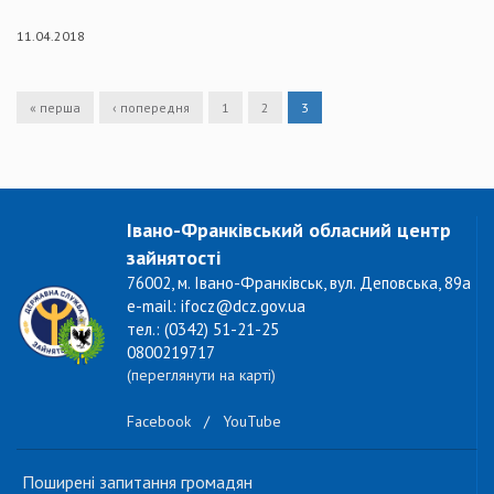
11.04.2018
« перша
‹ попередня
1
2
3
Івано-Франківський обласний центр
зайнятості
76002, м. Івано-Франківськ, вул. Деповська, 89а
e-mail: ifocz@dcz.gov.ua
тел.: (0342) 51-21-25
0800219717
(переглянути на карті)
Facebook
/
YouTube
Поширені запитання громадян