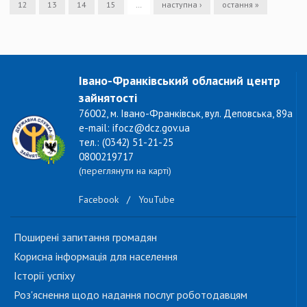
12
13
14
15
…
наступна ›
остання »
Івано-Франківський обласний центр
зайнятості
76002, м. Івано-Франківськ, вул. Деповська, 89а
e-mail: ifocz@dcz.gov.ua
тел.: (0342) 51-21-25
0800219717
(переглянути на карті)
Facebook
/
YouTube
Поширені запитання громадян
Корисна інформація для населення
Історії успіху
Роз'яснення щодо надання послуг роботодавцям