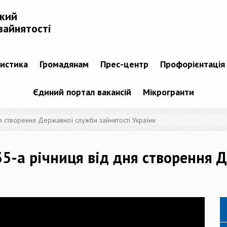
ький
зайнятості
тистика
Громадянам
Прес-центр
Профорієнтація
Єдиний портал вакансій
Мікрогранти
ня створення Державної служби зайнятості України
 35-а річниця від дня створення