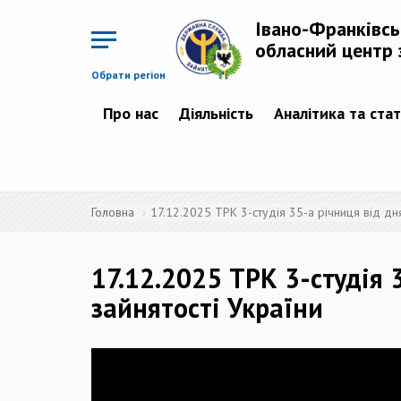
Перейти
до
Івано-Франківс
основного
матеріалу
обласний центр 
Обрати регіон
Про нас
Діяльність
Аналітика та ста
Головна
17.12.2025 ТРК 3-студія 35-а річниця від д
17.12.2025 ТРК 3-студія
зайнятості України