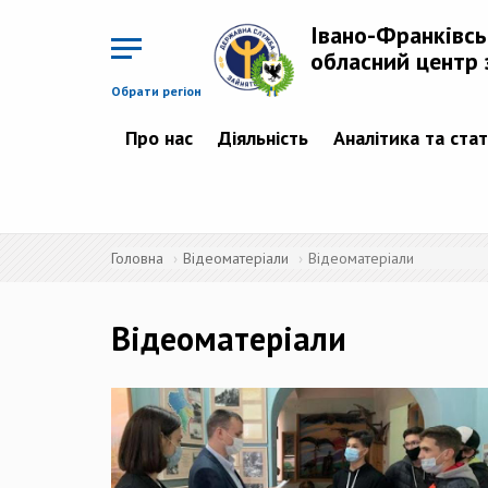
Перейти
до
Івано-Франківс
основного
матеріалу
обласний центр 
Обрати регіон
Про нас
Діяльність
Аналітика та ста
Головна
Відеоматеріали
Відеоматеріали
Відеоматеріали