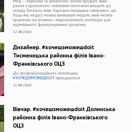
Мед — корисний та екологічно чистий продукт, який
разом з прополісом і матковим молочком входить до
складу багатьох ліків. Народна медицина стверджує, що
будь-яку недугу можна вилікувати медом, який містить
практично всі вітаміни і мікроелементи, необхідні для
нормального функціонування організму.
12.08.2020
Дизайнер. #хочешзможешdoit
Тисменицька районна філія Івано-
Франківського ОЦЗ
До профорієнтаційного челленджу
#ХОЧЕШЗМОЖЕШDOIT
приєднується
11.08.2020
Вівчар. #хочешзможешdoit Долинська
районна філія Івано-Франківського
ОЦЗ