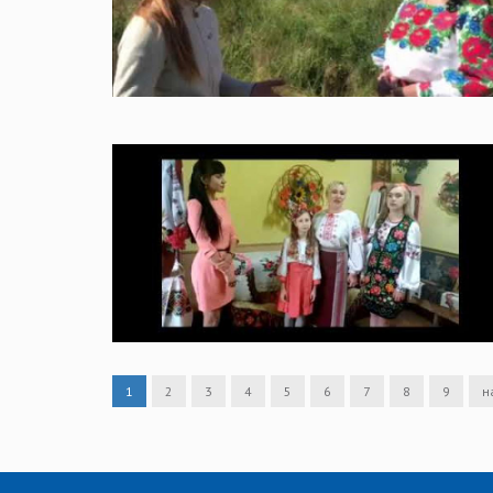
1
2
3
4
5
6
7
8
9
н