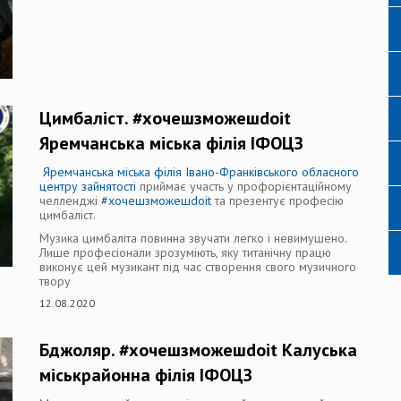
Цимбаліст. #хочешзможешdoit
Яремчанська міська філія ІФОЦЗ
Яремчанська міська філія Івано-Франківського обласного
центру зайнятості
приймає участь у профорієнтаційному
челленджі
#хочешзможешdoit
та презентує професію
цимбаліст.
Музика цимбаліта повинна звучати легко і невимушено.
Лише професіонали зрозуміють, яку титанічну працю
виконує цей музикант під час створення свого музичного
твору
12.08.2020
Бджоляр. #хочешзможешdoit Калуська
міськрайонна філія ІФОЦЗ