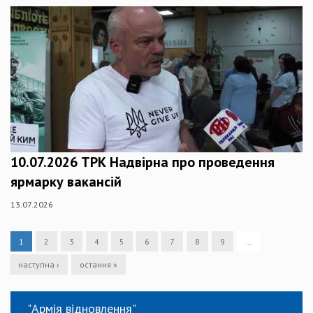
10.07.2026 ТРК Надвірна про проведення
ярмарку вакансій
13.07.2026
1
2
3
4
5
6
7
8
9
…
наступна ›
остання »
"Армія відновлення"