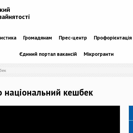
ький
зайнятості
тистика
Громадянам
Прес-центр
Профорієнтація
Єдиний портал вакансій
Мікрогранти
бек
о національний кешбек