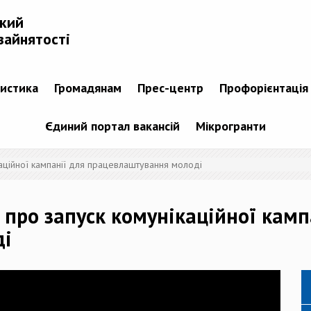
ький
зайнятості
тистика
Громадянам
Прес-центр
Профорієнтація
Єдиний портал вакансій
Мікрогранти
аційної кампанії для працевлаштування молоді
 про запуск комунікаційної камп
ді