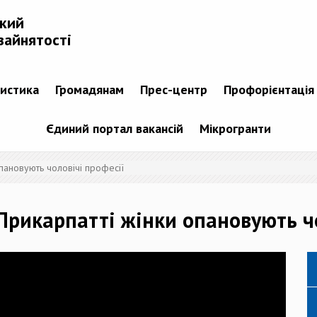
ький
зайнятості
тистика
Громадянам
Прес-центр
Профорієнтація
Єдиний портал вакансій
Мікрогранти
пановують чоловічі професії
Прикарпатті жінки опановують чо