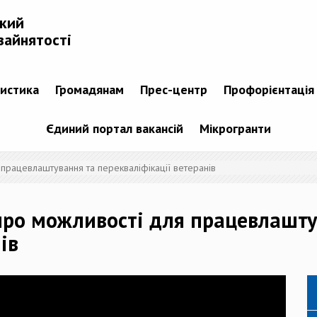
ький
зайнятості
тистика
Громадянам
Прес-центр
Профорієнтація
Єдиний портал вакансій
Мікрогранти
працевлаштування та перекваліфікації ветеранів
про можливості для працевлашту
ів