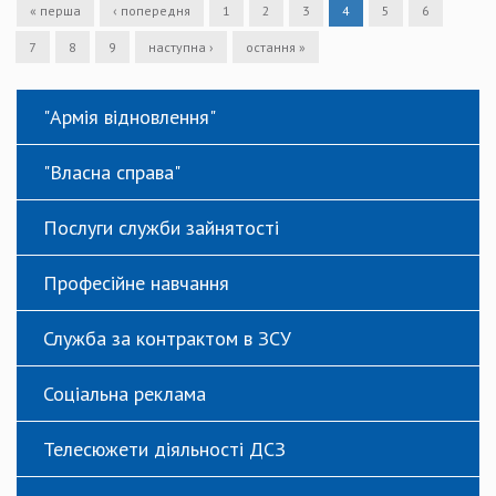
« перша
‹ попередня
1
2
3
4
5
6
7
8
9
наступна ›
остання »
"Армія відновлення"
"Власна справа"
Послуги служби зайнятості
Професійне навчання
Служба за контрактом в ЗСУ
Соціальна реклама
Телесюжети діяльності ДСЗ