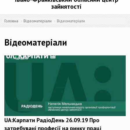
зайнятості
Головна
Відеоматеріали
Відеоматеріали
Відеоматеріали
UA:Карпати РадіоДень 26.09.19 Про
затребувані професії на ринку праці