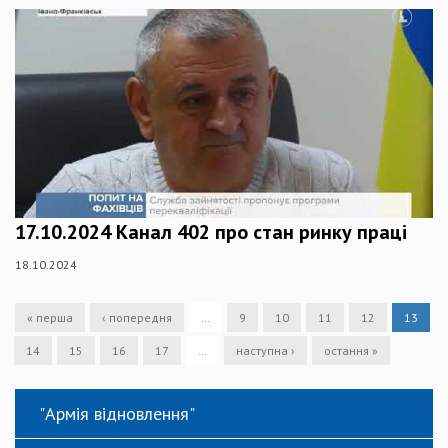
17.10.2024 Канал 402 про стан ринку праці
18.10.2024
« перша
‹ попередня
…
9
10
11
12
13
14
15
16
17
…
наступна ›
остання »
"Армія відновлення"