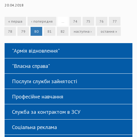
20.04.2018
« перша
‹ попередня
…
74
75
76
77
78
79
80
81
82
наступна ›
остання »
"Армія відновлення"
"Власна справа"
Послуги служби зайнятості
Професійне навчання
Служба за контрактом в ЗСУ
Соціальна реклама