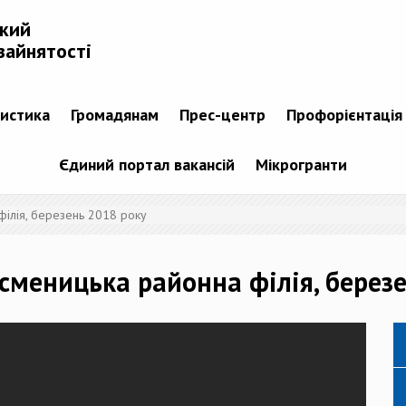
ький
зайнятості
тистика
Громадянам
Прес-центр
Профорієнтація
Єдиний портал вакансій
Мікрогранти
філія, березень 2018 року
исменицька районна філія, берез