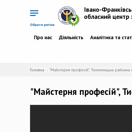
Перейти
до
Івано-Франківс
основного
матеріалу
обласний центр 
Обрати регіон
Про нас
Діяльність
Аналітика та ста
Головна
"Майстерня професій", Тисменицька районна 
"Майстерня професій", Т