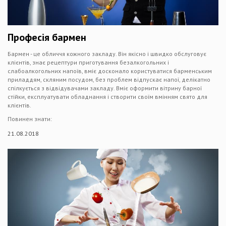
Професія бармен
Бармен - це обличчя кожного закладу. Він якісно і швидко обслуговує
клієнтів, знає рецептури приготування безалкогольних і
слабоалкогольних напоїв, вміє досконало користуватися барменським
приладдям, скляним посудом, без проблем відпускає напої, делікатно
спілкується з відвідувачами закладу. Вміє оформити вітрину барної
стійки, експлуатувати обладнання і створити своїм вмінням свято для
клієнтів.
Повинен знати:
21.08.2018