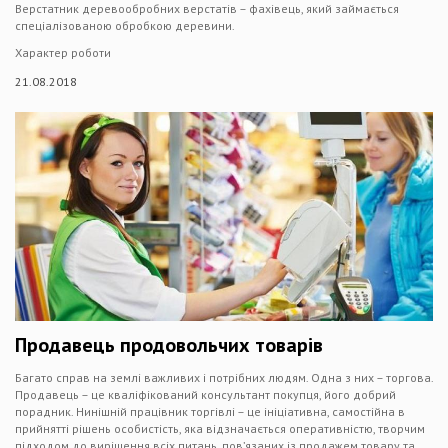
Верстатник деревообробних верстатів – фахівець, який займається
спеціалізованою обробкою деревини.
Характер роботи
21.08.2018
Продавець продовольчих товарів
Багато справ на землі важливих і потрібних людям. Одна з них – торгова.
Продавець – це кваліфікований консультант покупця, його добрий
порадник. Нинішній працівник торгівлі – це ініціативна, самостійна в
прийнятті рішень особистість, яка відзначається оперативністю, творчим
підходом до вирішення всіх питань, пов’язаних із продажем товару та