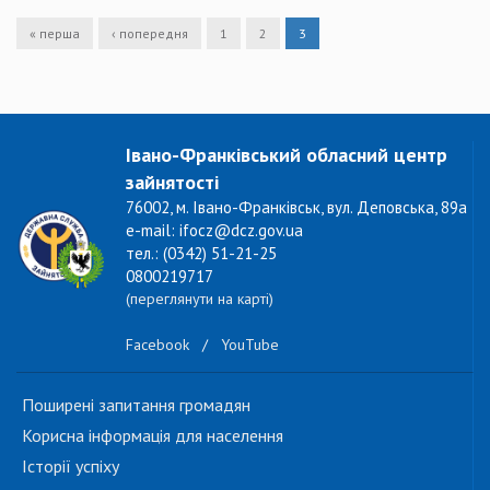
« перша
‹ попередня
1
2
3
Івано-Франківський обласний центр
зайнятості
76002, м. Івано-Франківськ, вул. Деповська, 89а
e-mail: ifocz@dcz.gov.ua
тел.: (0342) 51-21-25
0800219717
(переглянути на карті)
Facebook
/
YouTube
Поширені запитання громадян
Корисна інформація для населення
Історії успіху