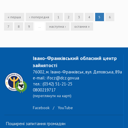
« перша
‹ попередня
1
2
3
4
5
6
7
8
9
…
наступна ›
остання »
Івано-Франківський обласний центр
зайнятості
76002, м. Івано-Франківськ, вул. Деповська, 89а
e-mail: ifocz@dcz.gov.ua
тел.: (0342) 51-21-25
0800219717
(переглянути на карті)
Facebook
/
YouTube
Поширені запитання громадян