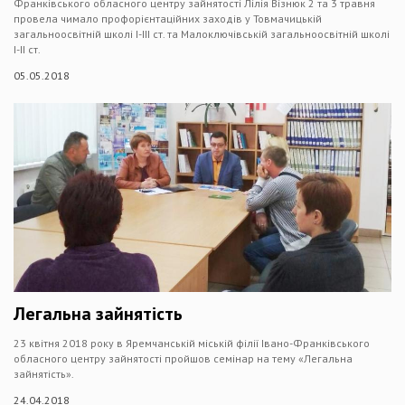
Франківського обласного центру зайнятості Лілія Візнюк 2 та 3 травня
провела чимало профорієнтаційних заходів у Товмачицькій
загальноосвітній школі І-ІІІ ст. та Малоключівській загальноосвітній школі
І-ІІ ст.
05.05.2018
Легальна зайнятість
23 квітня 2018 року в Яремчанській міській філії Івано-Франківського
обласного центру зайнятості пройшов семінар на тему «Легальна
зайнятість».
24.04.2018