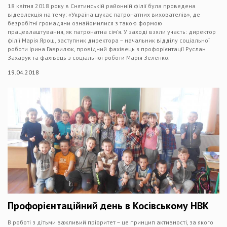
18 квітня 2018 року в Снятинській районній філії була проведена
відеолекція на тему: «Україна шукає патронатних вихователів», де
безробітні громадяни ознайомилися з такою формою
працевлаштування, як патронатна сім’я. У заході взяли участь: директор
філії Марія Ярош, заступник директора – начальник відділу соціальної
роботи Ірина Гаврилюк, провідний фахівець з профорієнтації Руслан
Захарук та фахівець з соціальної роботи Марія Зеленко.
19.04.2018
Профорієнтаційний день в Косівському НВК
В роботі з дітьми важливий пріоритет – це принцип активності, за якого