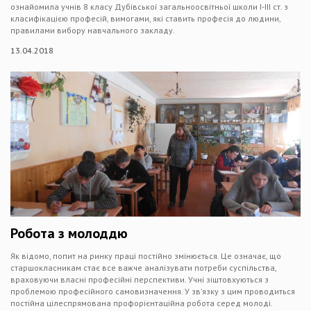
ознайомила учнів 8 класу Дубівської загальноосвітньої школи І-ІІІ ст. з
класифікацією професій, вимогами, які ставить професія до людини,
правилами вибору навчального закладу.
13.04.2018
Робота з молоддю
Як відомо, попит на ринку праці постійно змінюється. Це означає, що
старшокласникам стає все важче аналізувати потреби суспільства,
враховуючи власні професійні перспективи. Учні зіштовхуються з
проблемою професійного самовизначення. У зв’язку з цим проводиться
постійна цілеспрямована профорієнтаційна робота серед молоді.