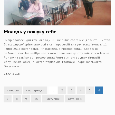
Молодь у пошуку себе
Вибір професії для кожної людини – це вибір свого місця в житті. З метою
більш ширшої орієнтованості в світі професій для учнівської молоді 11
квітня 2018 року провідний фахівець з профорієнтації Косівської
районної філії Івано-Франківського обласного центру зайнятості Тетяна
Романчич завітала з профорієнтаційним візитом до двох гімназій
Яблунівської об’єднаної територіальної громади – Акрешорської та
Текучанської.
13.04.2018
« перша
‹ попередня
…
2
3
4
5
6
7
8
9
10
наступна ›
остання »