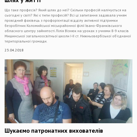
шлях у житті
Що таке професія? Який шлях до неї? Скільки професій налічується на
сьогодні у світі? Які є типи професій? Всі ці запитання задавала учням
провідний фахівець з профорієнтації відділу активної підтримки
безробітних Коломийської міськрайонної філії Івано-Франківського
обласного центру зайнятості Лілія Візнюк на уроках з учнями 8-9 класів
Мишинської загальноосвітньої школи І-ІІ ст. Нижньовербізької об’єднаної
територіальної громади.
23.04.2018
Шукаємо патронатних вихователів