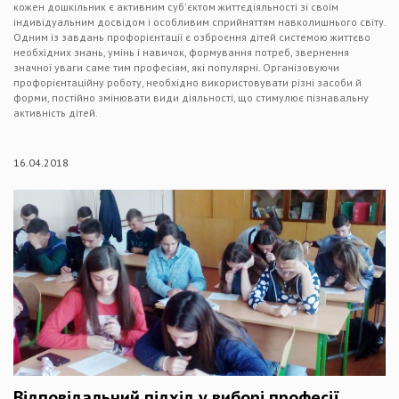
кожен дошкільник є активним суб'єктом життєдіяльності зі своїм
індивідуальним досвідом і особливим сприйняттям навколишнього світу.
Одним із завдань профорієнтації є озброєння дітей системою життєво
необхідних знань, умінь і навичок, формування потреб, звернення
значної уваги саме тим професіям, які популярні. Організовуючи
профорієнтаційну роботу, необхідно використовувати різні засоби й
форми, постійно змінювати види діяльності, що стимулює пізнавальну
активність дітей.
16.04.2018
Відповідальний підхід у виборі професії