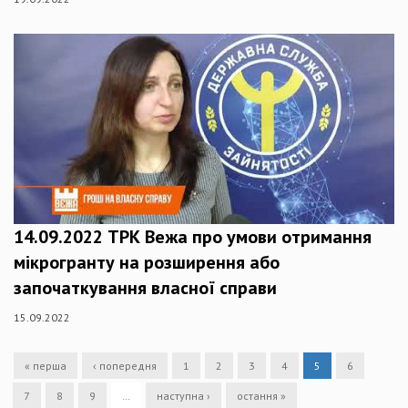
14.09.2022 ТРК Вежа про умови отримання
мікрогранту на розширення або
започаткування власної справи
15.09.2022
« перша
‹ попередня
1
2
3
4
5
6
7
8
9
…
наступна ›
остання »