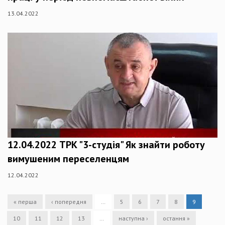
13.04.2022
12.04.2022 ТРК "3-студія" Як знайти роботу
вимушеним переселенцям
12.04.2022
« перша
‹ попередня
…
5
6
7
8
9
10
11
12
13
…
наступна ›
остання »