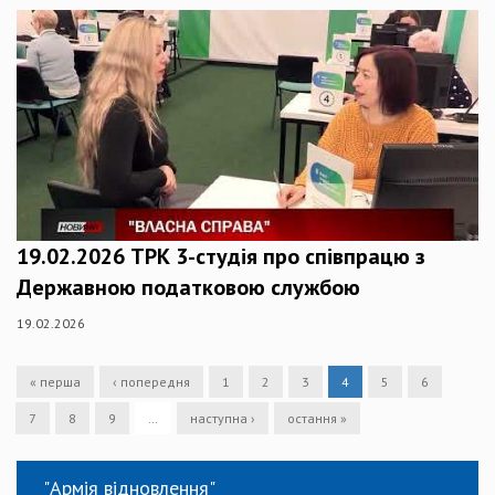
19.02.2026 ТРК 3-студія про співпрацю з
Державною податковою службою
19.02.2026
« перша
‹ попередня
1
2
3
4
5
6
7
8
9
…
наступна ›
остання »
"Армія відновлення"