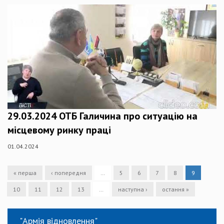
29.03.2024 ОТБ Галичина про ситуацію на
місцевому ринку праці
01.04.2024
« перша
‹ попередня
…
5
6
7
8
9
10
11
12
13
…
наступна ›
остання »
"Армія відновлення"