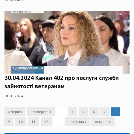
30.04.2024 Канал 402 про послуги служби
зайнятості ветеранам
01.05.2024
« перша
‹ попередня
…
4
5
6
7
8
9
10
11
12
…
наступна ›
остання »