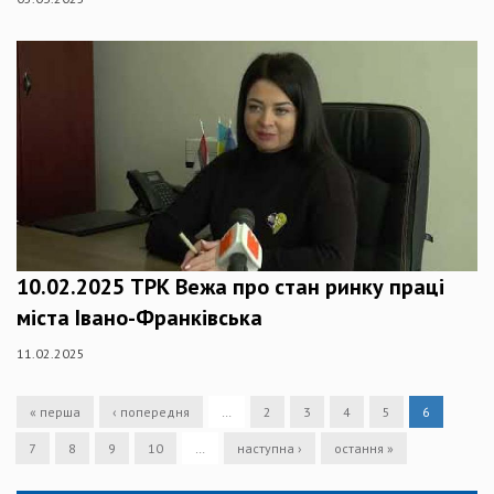
10.02.2025 ТРК Вежа про стан ринку праці
міста Івано-Франківська
11.02.2025
« перша
‹ попередня
…
2
3
4
5
6
7
8
9
10
…
наступна ›
остання »