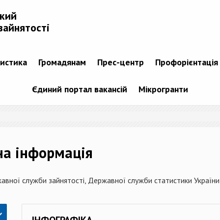
ький
зайнятості
тистика
Громадянам
Прес-центр
Профорієнтація
Єдиний портал вакансій
Мікрогранти
на інформація
авної служби зайнятості, Державної служби статистики України,