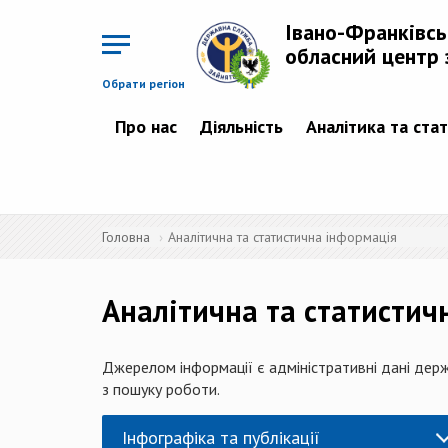
Перейти
до
Івано-Франківс
основного
матеріалу
обласний центр 
Обрати регіон
Про нас
Діяльність
Аналітика та ста
Головна
Аналітична та статистична інформація
Аналітична та статистич
Джерелом інформації є адміністративні дані держ
з пошуку роботи.
Інфографіка та публікації